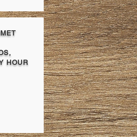
RMET
OS,
Y HOUR