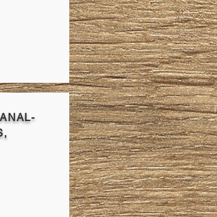
ANAL-
S,