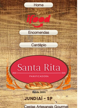
Home
Encomendas
Cardápio
JUNDIAÍ - SP
Cestas Artesanais Gourmet